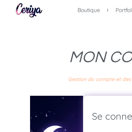
Boutique
Portfol
MON C
Gestion du compte et des 
Se conne