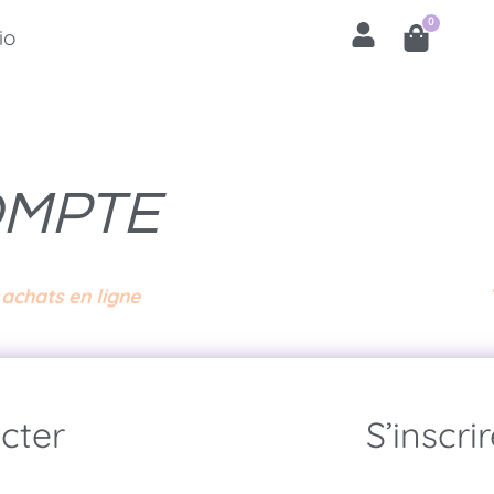
0
io
OMPTE
achats en ligne
cter
S’inscri