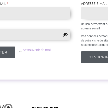
MAIL
*
ADRESSE E-MAI
Un lien permettant d
adresse e-mail.
Vos données personn
de votre visite du si
raisons décrites dan
Se souvenir de moi
TER
S’INSCRI