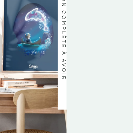
UNE COLLECTION COMPLÈTE À AVOIR
V
V